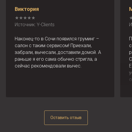
Виктория
★★★★★
Источник: Y-Clients
И
Наконец-то в Сочи появился груминг –
П
салон с таким сервисом! Приехали,
с
забрали, вычесали, доставили домой. А
р
раньше я его сама обычно стригла, а
С
сейчас рекомендовали вычес.
Е
у
о
(
д
н
н
С
Оставить отзыв
е