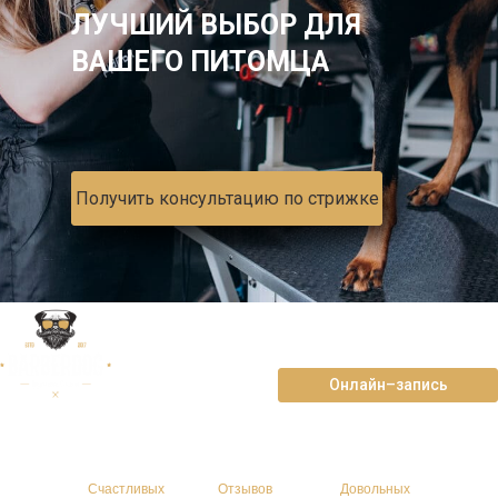
ЛУЧШИЙ ВЫБОР ДЛЯ
ВАШЕГО ПИТОМЦА
Получить консультацию по стрижке
ул. Виноградная, д. 14/14
+7-938-888-93-36
Онлайн–запись
>4157
>821
>4789
Счастливых
Отзывов
Довольных