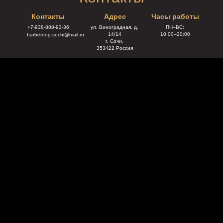
Контакты
Адрес
Часы работы
+7-938-888-93-36
ул. Виноградная, д.
ПН–ВС:
14/14
10:00–20:00
barberdog.sochi@mail.ru
г. Сочи,
353422 Россия