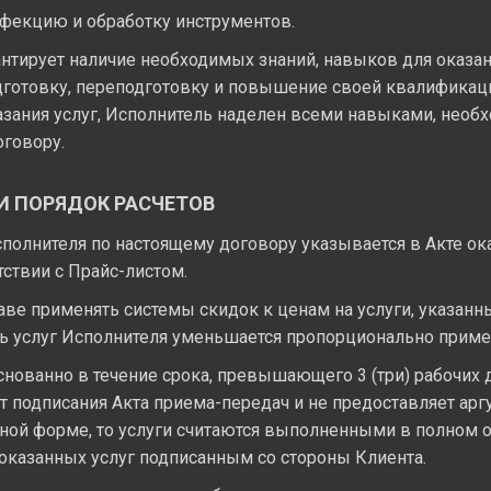
фекцию и обработку инструментов.
нтирует наличие необходимых знаний, навыков для оказани
готовку, переподготовку и повышение своей квалификац
азания услуг, Исполнитель наделен всеми навыками, необ
оговору.
 И ПОРЯДОК РАСЧЕТОВ
полнителя по настоящему договору указывается в Акте ок
тствии с Прайс-листом.
ве применять системы скидок к ценам на услуги, указанны
ть услуг Исполнителя уменьшается пропорционально приме
нованно в течение срока, превышающего 3 (три) рабочих 
 от подписания Акта приема-передач и не предоставляет ар
ной форме, то услуги считаются выполненными в полном
а оказанных услуг подписанным со стороны Клиента.