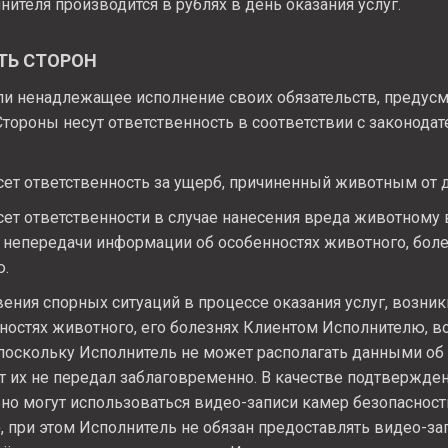
нителя производится в рублях в день оказания услуг.
ТЬ СТОРОН
ли ненадлежащее исполнение своих обязательств, предус
Стороны несут ответственность в соответствии с законода
ет ответственность за ущерб, причиненный животным от д
ет ответственности в случае нанесения вреда животному 
а непередачи информации об особенностях животного, бол
ю.
ения спорных ситуаций в процессе оказания услуг, возни
остях животного, его болезнях Клиентом Исполнителю, в
 поскольку Исполнитель не может располагать данными об
т их не передал заблаговременно. В качестве подтвержде
но могут использоваться видео-записи камер безопасности
 при этом Исполнитель не обязан предоставлять видео-за