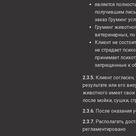
является полност
получившим письм
заказ Груминг усл
Груминг животног
ветеринарных, по 
Клиент не состоит
не страдает псих
принимает психот
запрещенные к об
2.3.5.
Клиент согласен,
результате или его виз
животного имеет свои 
после мойки, сушки, ст
2.3.6.
После оказания у
2.3.7.
Располагать дост
регламентировано.