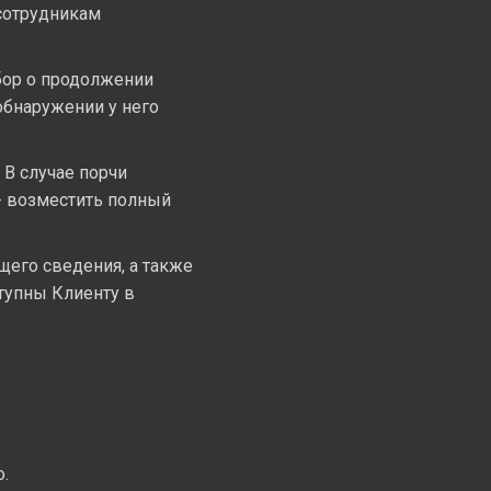
сотрудникам
бор о продолжении
обнаружении у него
 В случае порчи
- возместить полный
щего сведения, а также
тупны Клиенту в
.