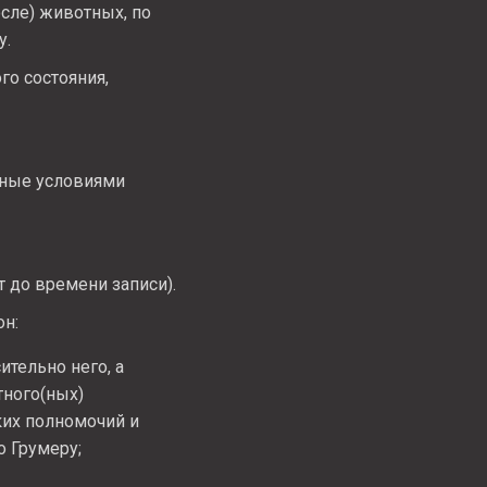
сле) животных, по
у.
о состояния,
нные условиями
 до времени записи).
он:
тельно него, а
тного(ных)
ких полномочий и
о Грумеру;