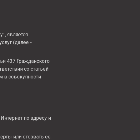
у:
, является
слуг (далее -
тьи 437 Гражданского
ветствии со статьей
м в совокупности
и Интернет по адресу
и
рты или отозвать ее.