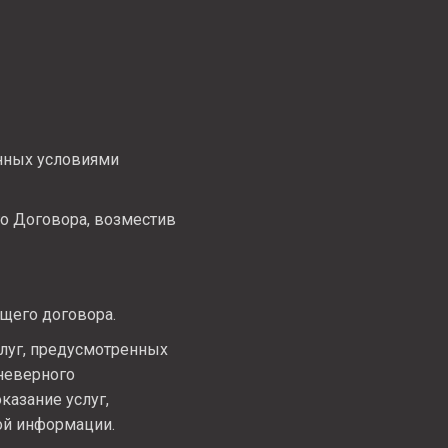
енных условиями
го Договора, возместив
щего договора.
луг, предусмотренных
 неверного
казание услуг,
ой информации.