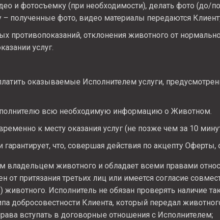
ео и фотосъемку (при необходимости), делать фото (до/по
 – полученные фото, видео материалы передаются Клиент
х противопоказаний, отклонения животного от нормальног
казании услуг.
латить оказываемые Исполнителем услуги, предусмотре
полнителю всю необходимую информацию о Животном.
ременно к месту оказания услуг (не позже чем за 10 минут
 гарантирует, что, совершая действия по акцепту Оферты, 
м владельцем животного и обладает всеми правами относи
н от притязания третьих лиц или имеется согласие совмес
) животного. Исполнитель не обязан проверять наличие та
ипа добросовестности Клиента, который передал животног
рава вступать в договорные отношения с Исполнителем;