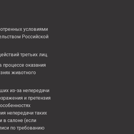
мотренных условиями
тельством Российской
ействий третьих лиц.
в процессе оказания
езнях животного
кших из-за непередачи
озражения и претензия
 особенностях
ния непередачи таких
 в салоне (если
писи по требованию