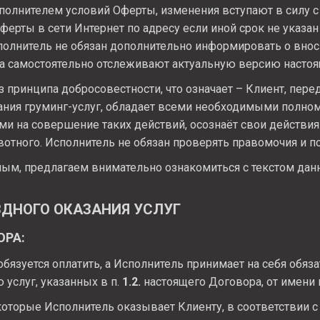
сполнителем условий Оферты, изменения вступают в силу 
ферты в сети Интернет по адресу
если иной срок не указа
полнитель не обязан дополнительно информировать о вно
а самостоятельно отслеживают актуальную версию настоя
з принципа добросовестности, что означает – Клиент, пер
ания груминг-услуг, обладает всеми необходимыми полно
и на совершение таких действий, осознаёт свои действия
вотного. Исполнитель не обязан проверять правомочия и п
ым, предлагаем внимательно ознакомиться с текстом дан
ЗДНОГО ОКАЗАНИЯ УСЛУГ
ОРА:
обязуется оплатить, а Исполнитель принимает на себя обяза
услуг, указанных в п.
1.2.
настоящего Договора, от имени и
которые Исполнитель оказывает Клиенту, в соответствии 