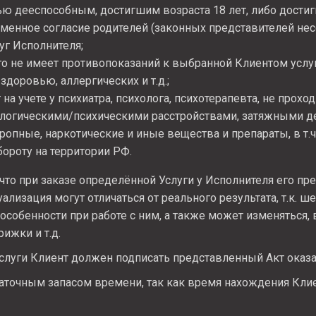
ью дееспособным, достигшим возраста 18 лет, либо достиг
енное согласие родителей (законных представителей не
уг Исполнителя;
о не имеет противопоказаний к выбранной Клиентом услуг
здоровью, аллергических и т.д.;
 на учете у психиатра, психолога, психотерапевта, не прохо
ологическими/психическими расстройствами, затяжными д
ропные, наркотические и иные вещества и препараты, в т.ч
ороту на территории РФ.
 что при заказе определённой Услуги у Исполнителя его пр
уализация могут отличаться от реального результата, т.к. 
особенности при работе с ним, а также может изменяться, 
рижки и т.д.
слуги Клиент должен подписать представленный Акт оказа
аточным запасом времени, так как время нахождения Клие