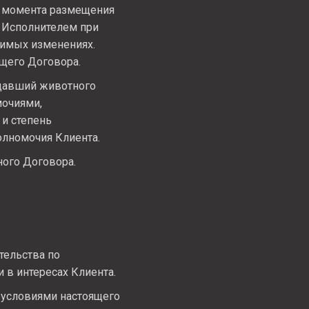
с момента размещения
н Исполнителем при
симых изменениях.
щего Договора.
едавший животного
мочиями,
 и степень
олномочия Клиента.
ного Договора.
тельства по
 в интересах Клиента.
с условиями настоящего