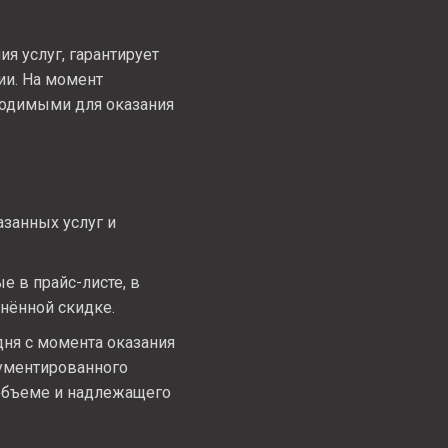
я услуг, гарантирует
ии. На момент
ходимыми для оказания
азанных услуг и
е в прайс-листе, в
нённой скидке.
дня с момента оказания
гументированного
 объеме и надлежащего