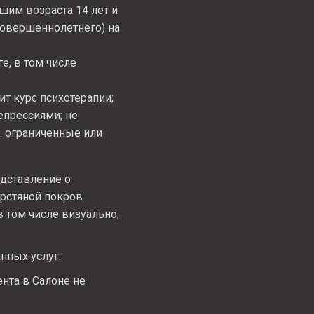
шим возраста 14 лет и
совершеннолетнего) на
е, в том числе
дит курс психотерапии;
епрессиями; не
. ограниченные или
едставление о
шерстяной покров
в том числе визуально,
нных услуг.
нта в Салоне не