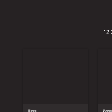
12 
Шпиц
Йорк