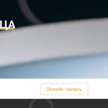
МЦА
24-63-26
Онлайн–запись
нг
Контакты
а кошек.