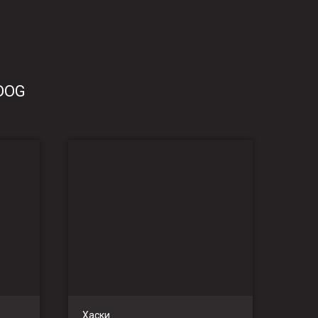
RDOG
Хаски