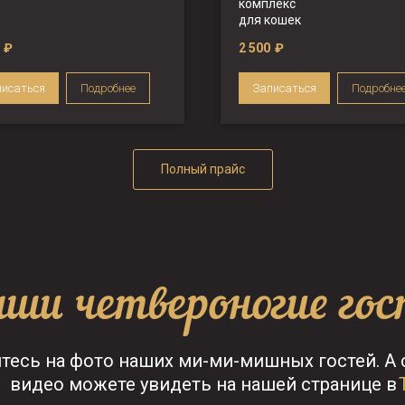
комплекс
для кошек
₽
2 500
₽
писаться
Подробнее
Записаться
Подробне
Полный прайс
ши четвероногие го
тесь на фото наших ми-ми-мишных гостей. А
видео можете увидеть на нашей странице в