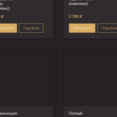
ер
(комплекс)
плекс)
₽
2 700
₽
писаться
Подробнее
Записаться
Подробне
жка кошек
Полный