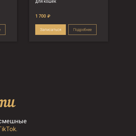
для кошек
1 700
₽
е
Записаться
Подробнее
сти
 смешные
TikTok.