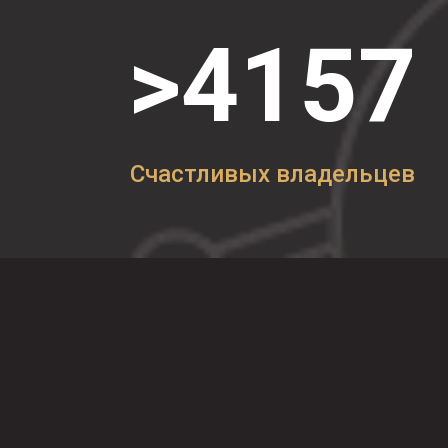
барбердог
>
4157
Счастливых владельцев