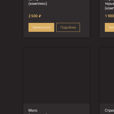
(комплекс)
терь
(ком
2 500
₽
1 900
Записаться
Подробнее
За
Мопс
Стри