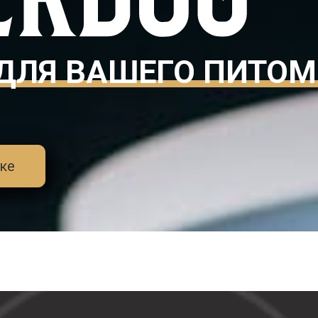
ДЛЯ ВАШЕГО ПИТО
ке
ул. Татарстан, д.13
+7-905-0
Услуги
Отзывы
Галерея
Франчайзи
трижка собак. стрижк