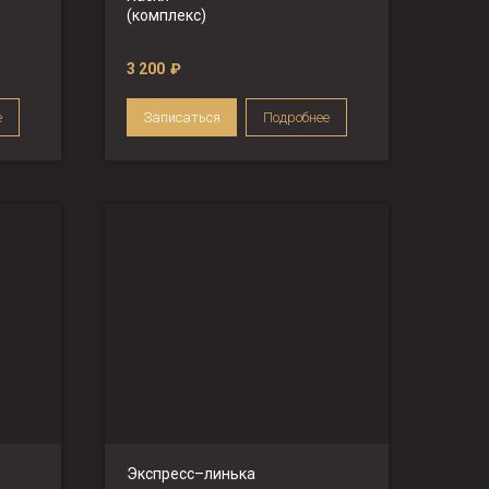
(комплекс)
3 200
₽
е
Записаться
Подробнее
Экспресс–линька