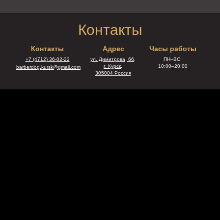
Контакты
Контакты
Адрес
Часы работы
+7 (4712) 36-02-22
ул. Димитрова, 66,
ПН–ВС:
г. Курск,
10:00–20:00
barberdog.kursk@gmail.com
305004 Россия