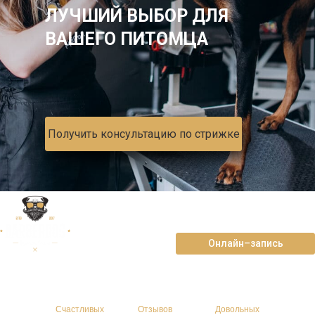
ЛУЧШИЙ ВЫБОР ДЛЯ
ВАШЕГО ПИТОМЦА
Получить консультацию по стрижке
ул. Димитрова, д. 66
+7 (4712) 36-02-22
Онлайн–запись
>4157
>821
>4789
Счастливых
Отзывов
Довольных