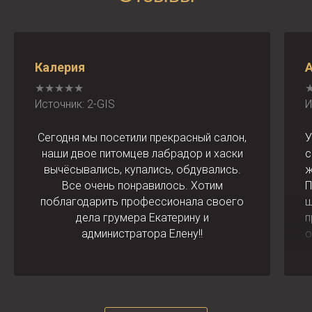
Калерия
★★★★★
Источник: 2-GIS
И
Сегодня мы посетили прекрасный салон,
У
наши двое питомцев лабрадор и хаски
с
вычёсывались, купались, обдувались.
ж
Все очень понравилось. Хотим
П
поблагодарить профессионала своего
ш
дела грумера Екатерину и
п
администратора Елену!!
о
к
м
б