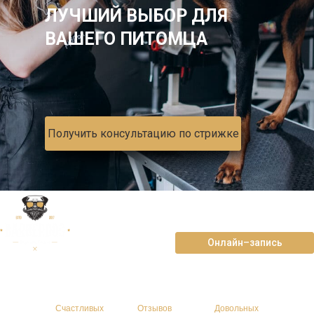
ЛУЧШИЙ ВЫБОР ДЛЯ
ВАШЕГО ПИТОМЦА
Получить консультацию по стрижке
ул. Октябрьская, д.46
+7-927-830-77-33
Онлайн–запись
>4157
>821
>4789
Счастливых
Отзывов
Довольных