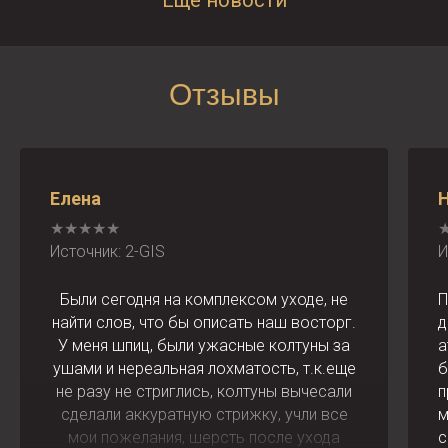
Еще новости
Отзывы
Елена
★★★★★
Источник: 2-GIS
И
Были сегодня на комплексом уходе, не
П
найти слов, что бы описать наш восторг.
д
У меня шпиц, были ужасные колтуны за
а
ушами и нереальная лохматость, т.к.еще
б
не разу не стриглись, колтуны вычесали
п
сделали аккуратную стрижку, учли все
м
мои пожелания, шерсть после ухода
с