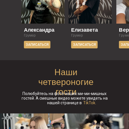
Александра
Елизавета
Вер
Грумер
Грумер
Грум
ЗАПИСАТЬСЯ
ЗАПИСАТЬСЯ
ЗАП
Наши
четвероногие
гости
Полюбуйтесь на фото наших ми-ми-мишных
гостей. А смешные видео можете увидеть на
нашей странице в
TikTok.