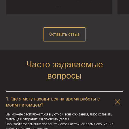
просто нереально мягкая. Отчёт был
полный, так как я оставляла собачку там
одну, отношения к животным просто как
к своему, поэтому малышка быстро
пошла на контакт. Безумно довольны,
Оставить отзыв
что нашли своего мастера и салон) что
не мало важно без рекомендаций по
уходу вы точно не уйдёте)
Часто задаваемые
вопросы
1.
Где я могу находиться на время работы с
моим питомцем?
Вы можете расположиться в уютной зоне ожидания, либо оставить
питомца и отправиться по своим делам.
Вам заблаговременно позвонят и сообщат точное время окончания