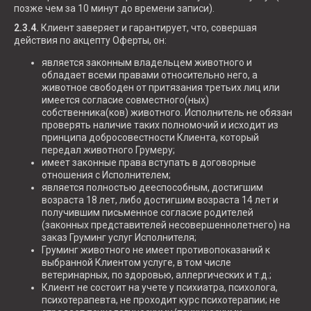
позже чем за 10 минут до времени записи).
2.3.4.
Клиент заверяет и гарантирует, что, совершая
действия по акцепту Оферты, он:
является законным владельцем животного и
обладает всеми правами относительно него, а
животное свободен от притязания третьих лиц или
имеется согласие совместного(ных)
собственника(ков) животного. Исполнитель не обязан
проверять наличие таких полномочий и исходит из
принципа добросовестности Клиента, который
передал животного Грумеру;
имеет законные права вступать в договорные
отношения с Исполнителем;
является полностью дееспособным, достигшим
возраста 18 лет, либо достигшим возраста 14 лет и
получившим письменное согласие родителей
(законных представителей несовершеннолетнего) на
заказ Груминг услуг Исполнителя;
Груминг животного не имеет противопоказаний к
выбранной Клиентом услуге, в том числе
ветеринарных, по здоровью, аллергических и т.д.;
Клиент не состоит на учете у психиатра, психолога,
психотерапевта, не проходит курс психотерапии; не