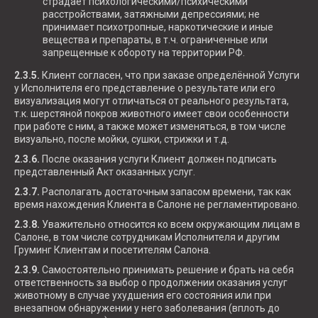
страдает психологическими/психическими
расстройствами, затяжными депрессиями; не
принимает психотропные, наркотические и иные
вещества и препараты, в т.ч. ограниченные или
запрещенные к обороту на территории РФ.
2.3.5.
Клиент согласен, что при заказе определённой Услуги
у Исполнителя его представление о результате или его
визуализация могут отличаться от реального результата,
т.к. шерстяной покров животного имеет свои особенности
при работе с ним, а также может изменяться, в том числе
визуально, после мойки, сушки, стрижки и т.д.
2.3.6.
После оказания услуги Клиент должен подписать
представленный Акт оказанных услуг.
2.3.7.
Располагать достаточным запасом времени, так как
время нахождения Клиента в Салоне не регламентировано.
2.3.8.
Уважительно относится ко всем окружающим лицам в
Салоне, в том числе сотрудникам Исполнителя и другим
Груминг Клиентам и посетителям Салона.
2.3.9.
Самостоятельно принимать решение и брать на себя
ответственность за выбор о продолжении оказания услуг
животному в случае ухудшения его состояния или при
внезапном обнаружении у него заболевания (вплоть до