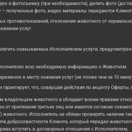
ео и фотосъемку (при необходимости), делать фото (до/по
 – полученные фото, видео материалы передаются Клиент
х противопоказаний, отклонения животного от нормальног
казании услуг.
латить оказываемые Исполнителем услуги, предусмотре
полнителю всю необходимую информацию о Животном.
ременно к месту оказания услуг (не позже чем за 10 минут
 гарантирует, что, совершая действия по акцепту Оферты, 
м владельцем животного и обладает всеми правами относи
н от притязания третьих лиц или имеется согласие совмес
) животного. Исполнитель не обязан проверять наличие та
ипа добросовестности Клиента, который передал животног
рава вступать в договорные отношения с Исполнителем;