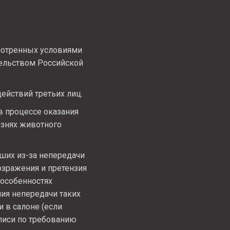
мотренных условиями
тельством Российской
ействий третьих лиц.
в процессе оказания
езнях животного
кших из-за непередачи
озражения и претензия
 особенностях
ния непередачи таких
 в салоне (если
писи по требованию