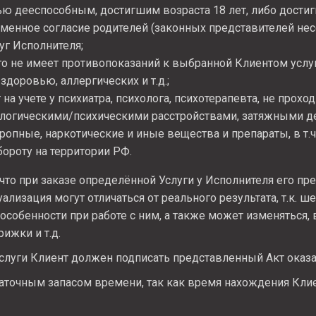
ью дееспособным, достигшим возраста 18 лет, либо достиг
енное согласие родителей (законных представителей не
уг Исполнителя;
о не имеет противопоказаний к выбранной Клиентом услуг
здоровью, аллергических и т.д.;
 на учете у психиатра, психолога, психотерапевта, не прохо
ологическими/психическими расстройствами, затяжными д
ропные, наркотические и иные вещества и препараты, в т.ч
ороту на территории РФ.
 что при заказе определённой Услуги у Исполнителя его пр
уализация могут отличаться от реального результата, т.к. 
особенности при работе с ним, а также может изменяться, 
рижки и т.д.
слуги Клиент должен подписать представленный Акт оказа
аточным запасом времени, так как время нахождения Клие