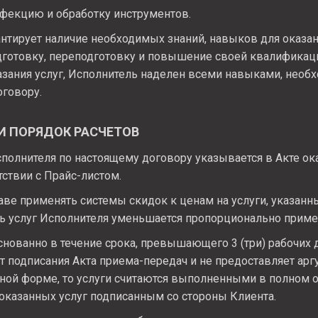
фекцию и обработку инструментов.
нтирует наличие необходимых знаний, навыков для оказани
готовку, переподготовку и повышение своей квалификац
азания услуг, Исполнитель наделен всеми навыками, необ
оговору.
 И ПОРЯДОК РАСЧЕТОВ
полнителя по настоящему договору указывается в Акте ок
тствии с Прайс-листом.
ве применять системы скидок к ценам на услуги, указанны
ть услуг Исполнителя уменьшается пропорционально приме
нованно в течение срока, превышающего 3 (три) рабочих 
 от подписания Акта приема-передач и не предоставляет ар
ной форме, то услуги считаются выполненными в полном
а оказанных услуг подписанным со стороны Клиента.