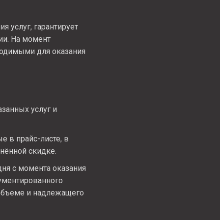
я услуг, гарантирует
ии. На момент
ходимыми для оказания
азанных услуг и
е в прайс-листе, в
нённой скидке.
дня с момента оказания
гументированного
 объеме и надлежащего