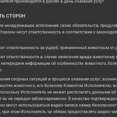
нителя производится в рублях в день оказания услуг.
ТЬ СТОРОН
ли ненадлежащее исполнение своих обязательств, предус
Стороны несут ответственность в соответствии с законода
ет ответственность за ущерб, причиненный животным от д
ет ответственности в случае нанесения вреда животному 
а непередачи информации об особенностях животного, бол
ю.
ения спорных ситуаций в процессе оказания услуг, возни
остях животного, его болезнях Клиентом Исполнителю, в
 поскольку Исполнитель не может располагать данными об
т их не передал заблаговременно. В качестве подтвержде
но могут использоваться видео-записи камер безопасности
 при этом Исполнитель не обязан предоставлять видео-за