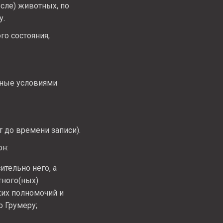
сле) животных, по
у.
о состояния,
нные условиями
 до времени записи).
он:
тельно него, а
тного(ных)
ких полномочий и
о Грумеру;