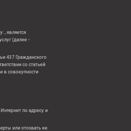
у:
, является
слуг (далее -
тьи 437 Гражданского
ветствии со статьей
м в совокупности
и Интернет по адресу
и
рты или отозвать ее.