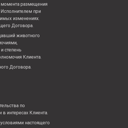
с момента размещения
н Исполнителем при
симых изменениях.
щего Договора.
едавший животного
мочиями,
 и степень
олномочия Клиента.
ного Договора.
тельства по
 в интересах Клиента.
с условиями настоящего