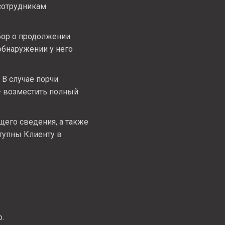
сотрудникам
бор о продолжении
обнаружении у него
 В случае порчи
- возместить полный
щего сведения, а также
тупны Клиенту в
.