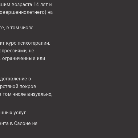
шим возраста 14 лет и
совершеннолетнего) на
е, в том числе
дит курс психотерапии;
епрессиями; не
. ограниченные или
едставление о
шерстяной покров
в том числе визуально,
нных услуг.
нта в Салоне не