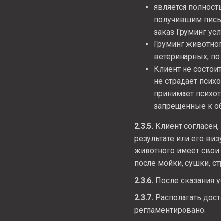
является полност
получившим письм
заказ Груминг усл
Груминг животног
ветеринарных, по 
Клиент не состоит
не страдает псих
принимает психот
запрещенные к об
2.3.5.
Клиент согласен,
результате или его виз
животного имеет свои 
после мойки, сушки, ст
2.3.6.
После оказания у
2.3.7.
Располагать дост
регламентировано.