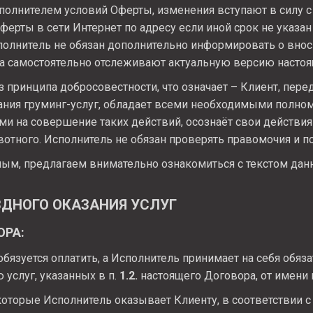
сполнителем условий Оферты, изменения вступают в силу 
ферты в сети Интернет по адресу
если иной срок не указа
полнитель не обязан дополнительно информировать о вно
а самостоятельно отслеживают актуальную версию настоя
з принципа добросовестности, что означает – Клиент, пер
ания груминг-услуг, обладает всеми необходимыми полно
и на совершение таких действий, осознаёт свои действия
вотного. Исполнитель не обязан проверять правомочия и п
ым, предлагаем внимательно ознакомиться с текстом дан
ЗДНОГО ОКАЗАНИЯ УСЛУГ
ОРА:
обязуется оплатить, а Исполнитель принимает на себя обяза
услуг, указанных в п.
1.2.
настоящего Договора, от имени и
которые Исполнитель оказывает Клиенту, в соответствии 