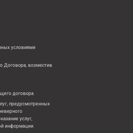
енных условиями
го Договора, возместив
щего договора.
луг, предусмотренных
 неверного
казание услуг,
ой информации.