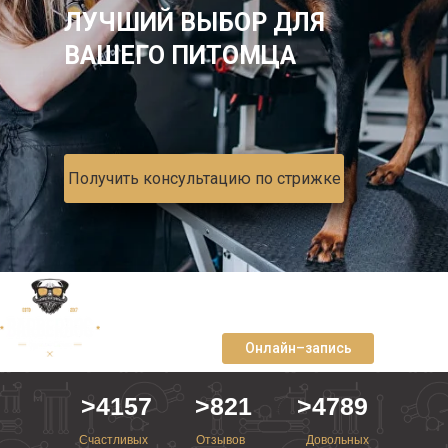
ЛУЧШИЙ ВЫБОР ДЛЯ
ВАШЕГО ПИТОМЦА
Получить консультацию по стрижке
Причальный проезд, 10 к1
+7 915 413 34 44
Онлайн–запись
>4157
>821
>4789
Счастливых
Отзывов
Довольных