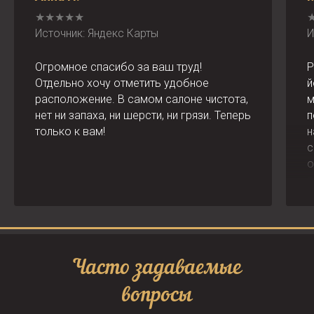
★★★★★
Источник: Яндекс Карты
И
Огромное спасибо за ваш труд!
Р
Отдельно хочу отметить удобное
й
расположение. В самом салоне чистота,
м
нет ни запаха, ни шерсти, ни грязи. Теперь
п
только к вам!
н
с
о
с
л
Часто задаваемые
вопросы