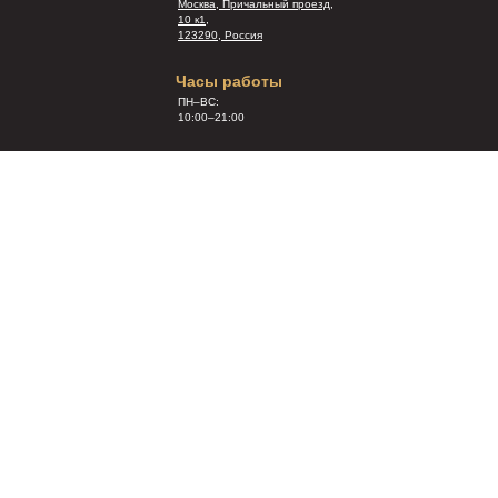
Москва, Причальный проезд,
10 к1,
123290, Россия
Часы работы
ПН–ВС:
10:00–21:00