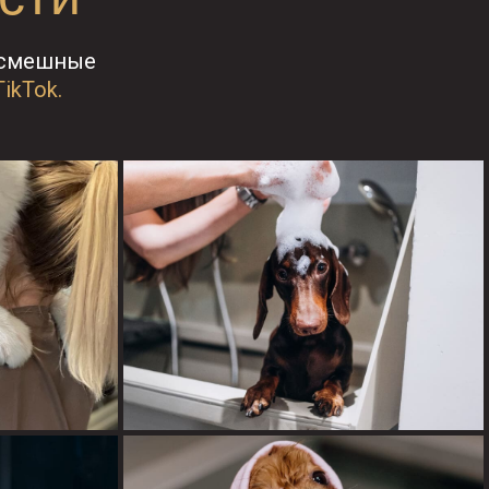
 смешные
TikTok.