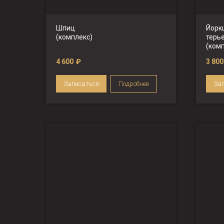
Шпиц
Йорк
(комплекс)
терь
(ком
4 600
₽
3 800
Записаться
Подробнее
За