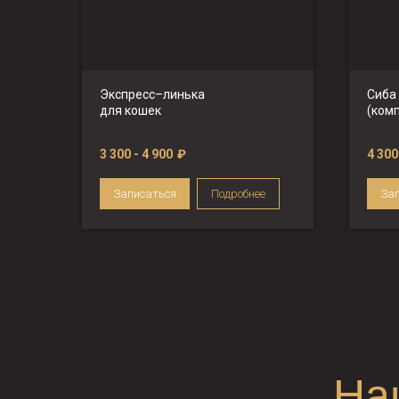
Экспресс–линька
Сиба
для кошек
(ком
3 300 - 4 900
₽
4 300
Записаться
Подробнее
За
На