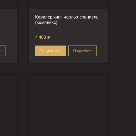
Кавалер кинг-чарльз-спаниель
(комплекс)
4 400
₽
е
Записаться
Подробнее