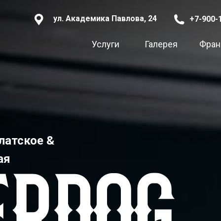
ул. Академика Павлова, 24
+7-900-
Услуги
Галерея
Фран
латское &
ая