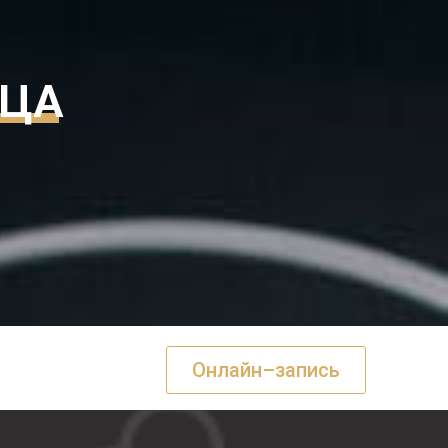
МЦА
7
Онлайн–запись
Контакты