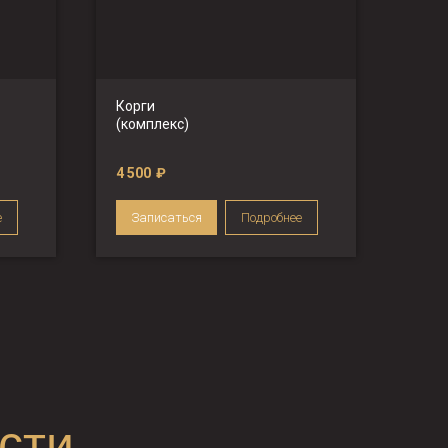
Корги
(комплекс)
4 500
₽
е
Записаться
Подробнее
сти