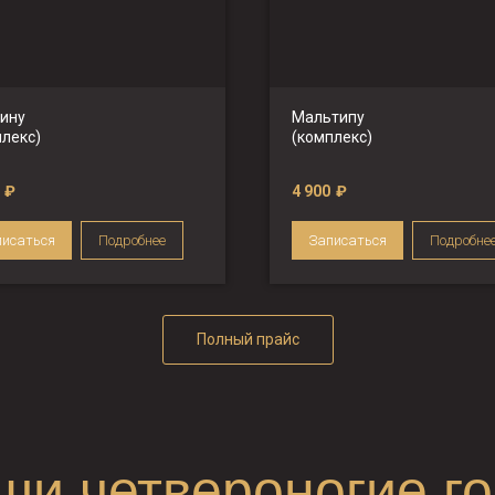
 ину
Мальтипу
плекс)
(комплекс)
₽
4 900
₽
писаться
Подробнее
Записаться
Подробне
Полный прайс
ши четвероногие го