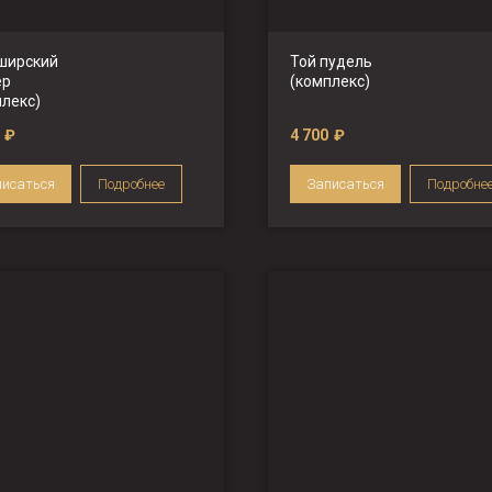
ширский
Той пудель
ер
(комплекс)
плекс)
₽
4 700
₽
писаться
Подробнее
Записаться
Подробне