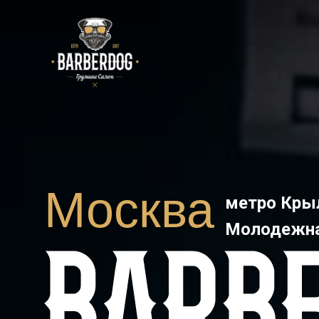
Москва
метро Кры
Молодежн