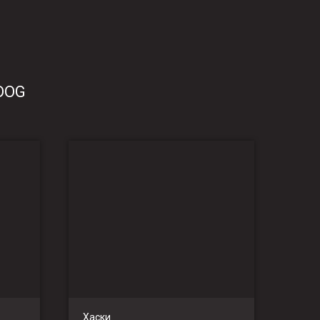
RDOG
Хаски