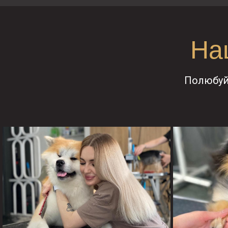
На
Полюбуй