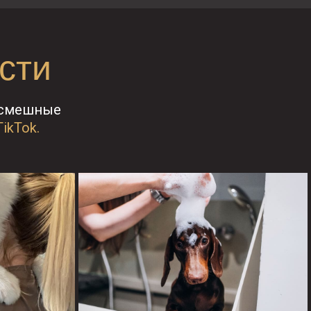
сти
 смешные
TikTok.