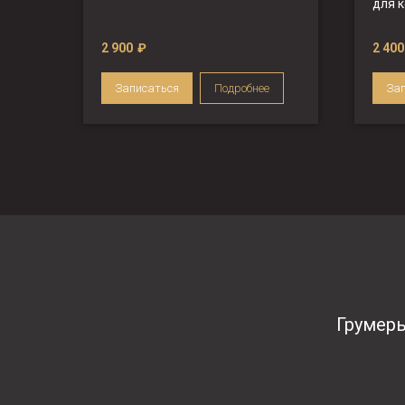
для 
2 900
₽
2 400
Записаться
Подробнее
За
Грумер