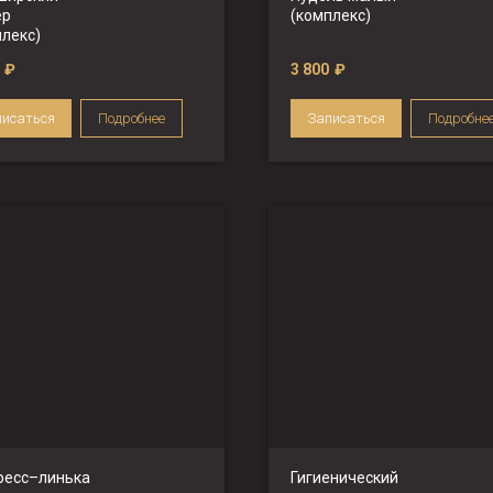
ер
(комплекс)
плекс)
₽
3 800
₽
писаться
Подробнее
Записаться
Подробне
ресс–линька
Гигиенический