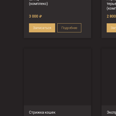
(комплекс)
терь
(ком
3 000
₽
2 800
Записаться
Подробнее
За
Стрижка кошек
Эксп