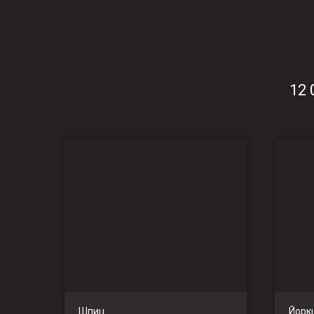
12 
Шпиц
Йорк