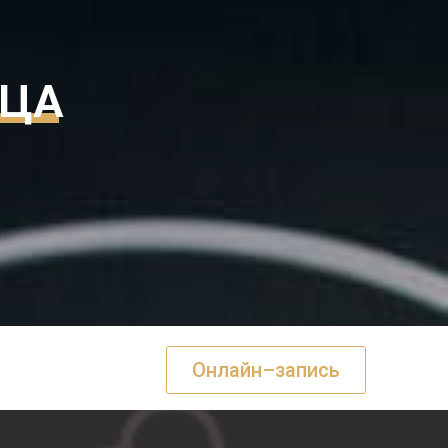
МЦА
Онлайн–запись
нг
Контакты