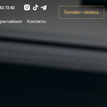
52 72 82
Онлайн–запись
ранчайзинг
Контакты