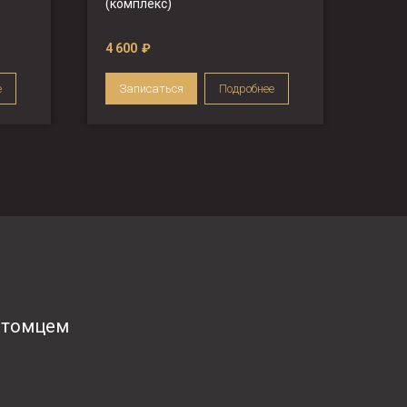
(комплекс)
4 600
₽
е
Записаться
Подробнее
итомцем