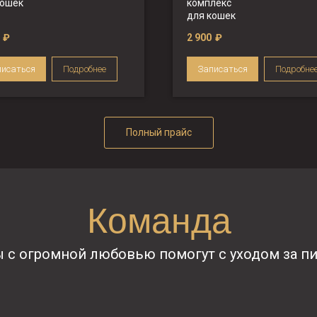
кошек
комплекс
для кошек
₽
2 900
₽
писаться
Подробнее
Записаться
Подробне
Полный прайс
Команда
ы с огромной любовью помогут с уходом за п