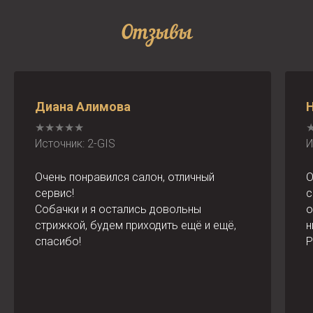
Отзывы
Диана Алимова
★★★★★
Источник:
2-GIS
И
Очень понравился салон, отличный
О
сервис!
с
Собачки и я остались довольны
о
стрижкой, будем приходить ещё и ещё,
н
спасибо!
Р