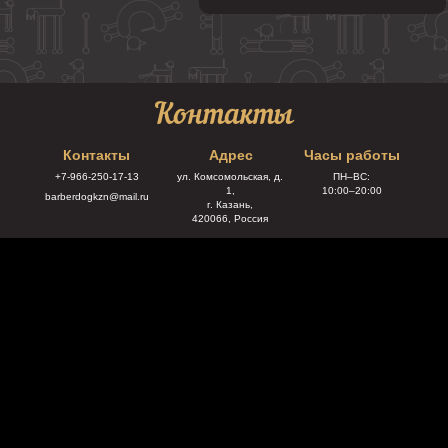
Контакты
Контакты
Адрес
Часы работы
+7-966-250-17-13
ул. Комсомольская, д.
ПН–ВС:
1,
10:00–20:00
barberdogkzn@mail.ru
г. Казань,
420066, Россия