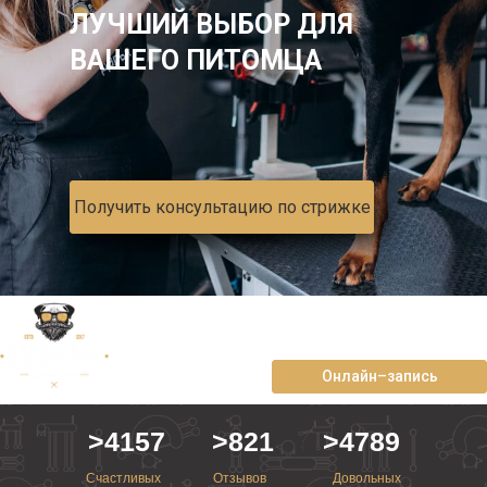
ЛУЧШИЙ ВЫБОР ДЛЯ
ВАШЕГО ПИТОМЦА
Получить консультацию по стрижке
ул. Комсомольская, д. 1
+7-966-250-17-13
Онлайн–запись
>4157
>821
>4789
Счастливых
Отзывов
Довольных